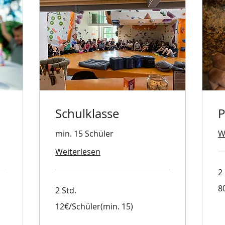
Schulklasse
P
min. 15 Schüler
W
Weiterlesen
2 
80
8
2 Std.
Eu
12€/Schüler(min.
12€/Schüler(min. 15)
15)