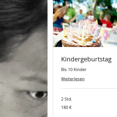
Kindergeburtstag
Bis 10 Kinder
Weiterlesen
2 Std.
180
180 €
Euro