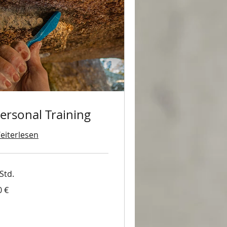
ersonal Training
eiterlesen
Std.
0 €
ro