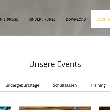
EN & PREISE
KINDER / KURSE
DOWNLOAD
BOOK O
Unsere Events
Kindergeburtstage
Schulklassen
Training