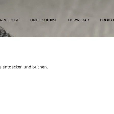
EN & PREISE
KINDER / KURSE
DOWNLOAD
BOOK O
ne entdecken und buchen.