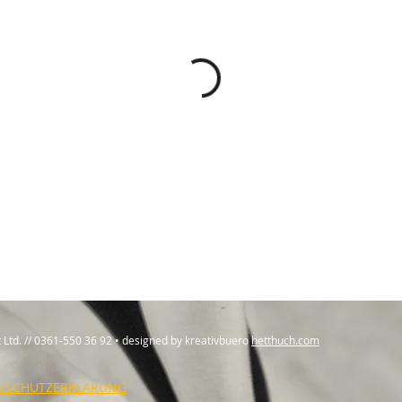
t Ltd. // 0361-550 36 92 • designed by kreativbuero
hetthuch.com
NSCHUTZERKLÄRUNG